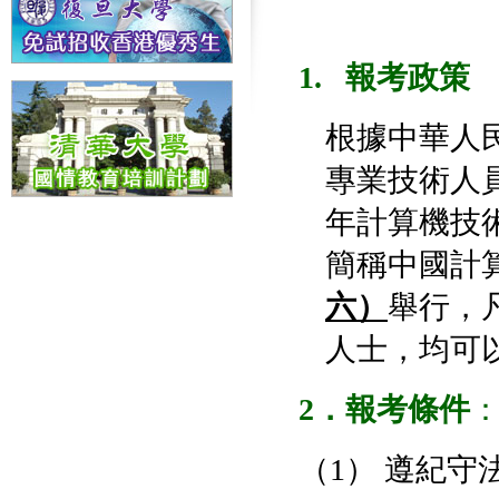
1. 報考政策
根據中華人民
專業技術人員
年計算機技
簡稱中國計
六）
舉行，
人士，均可
2
．報考條件
（1） 遵紀