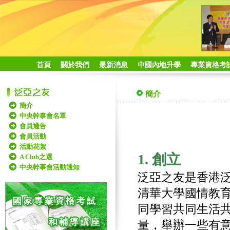
首頁
關於我們
最新消息
中國內地升學
專業資格考
簡介
簡介
中央幹事會名單
會員通告
會員活動
活動花絮
1. 創立
A Club之選
中央幹事會活動通知
泛亞之友是香港泛
清華大學國情教
同學習共同生活
量，舉辦一些有