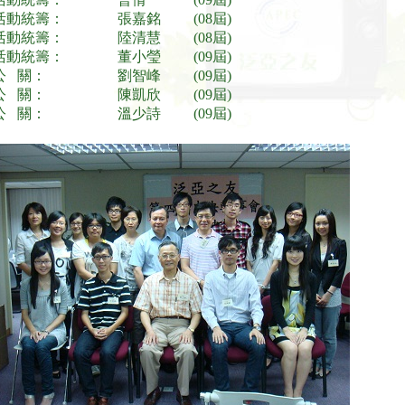
活動統籌：
張嘉銘
(08屆)
活動統籌：
陸清慧
(08屆)
活動統籌：
董小瑩
(09屆)
公 關：
劉智峰
(09屆)
公 關：
陳凱欣
(09屆)
公 關：
溫少詩
(09屆)