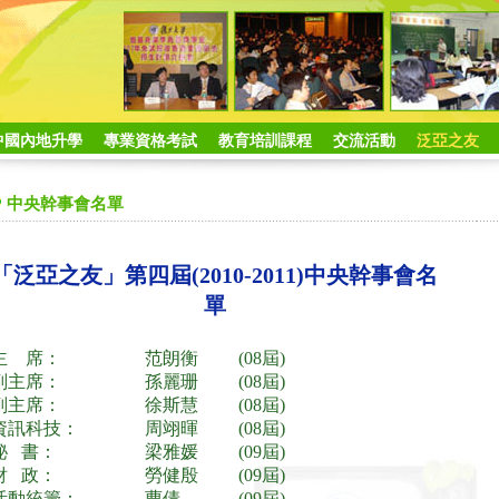
中國內地升學
專業資格考試
教育培訓課程
交流活動
泛亞之友
中央幹事會名單
「泛亞之友」第四屆(2010-2011)中央幹事會名
單
主 席：
范朗衡
(08屆)
副主席：
孫麗珊
(08屆)
副主席：
徐斯慧
(08屆)
資訊科技：
周翊暉
(08屆)
秘 書：
梁雅媛
(09屆)
財 政：
勞健殷
(09屆)
活動統籌：
曹倩
(09屆)