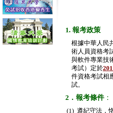
1. 報考政策
根據中華人民共
術人員資格考試
與軟件專業技
考試）定於
20
件資格考試相
試。
2．報考條件
：
(1) 遵紀守法