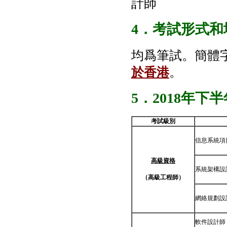
計師
4
．考試形式和
均爲筆試。簡體
於香港
。
5．
2018年下
考試級別
信息系統項
高級資格
系統架構設
（高級工程師）
網絡規劃設
軟件設計師