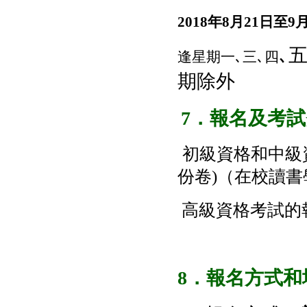
2018年
8
月
21
日至
9
月
､五
逢星期一､三､四
期除外
7
．報名及考試
初級資格和中級
份卷)（
在校讀書
高級資格考試的
8．報名方式和