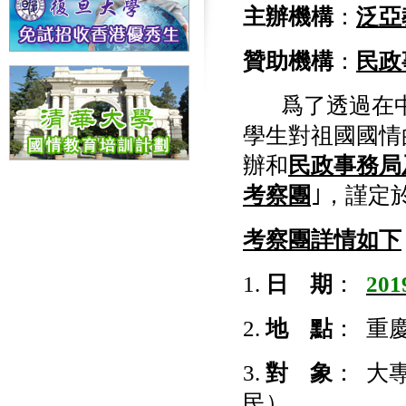
主辦機構
：
泛亞
贊助機構
：
民政
爲了透過在中
學生對祖國國情
辦和
民政事務局
考察團
｣，謹定於
考察團詳情如下
1.
日 期
：
20
2.
地 點
： 重
3.
對 象
： 大
民）