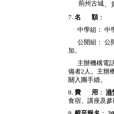
荊州古城
、
7.
名 額
：
中學組： 中學
公開組： 公開
加。
主辦機構電話
備者2人。主辦
關入團手續。
8.
費 用
：
港
食宿、講座及參
9.
截至報名
：
2