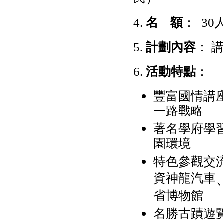
4.
名 額
： 30
5.
計劃內容
： 
6.
活動特點
：
豐富國情講
一路戰略
著名學府學
園環境
特色參觀交
資神龍汽車
省博物館
名勝古蹟遊