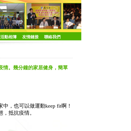
活動相簿
友情鏈接
聯絡我們
抗疫情。幾分鐘的家居健身，簡單
也可以做運動keep fit啊！
態，抵抗疫情。