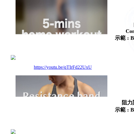
Com
示範 : 
https://youtu.be/qTIrFd22UxU
阻力訓練
示範 : 