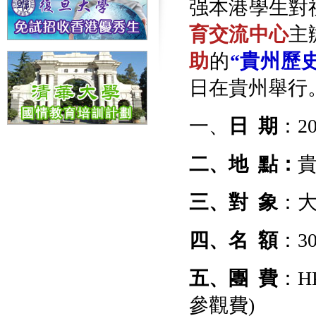
强本港學生對
育交流中心
主
助
的
“貴州歷
日在貴州舉行
一、
日 期
：2
二、地 點：
三、對 象
：
四、名 額
：3
五、團
費
：HK
參觀費)