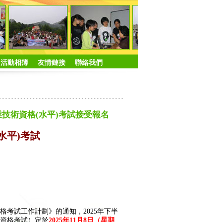
活動相簿
友情鏈接
聯絡我們
專業技術資格(水平)考試接受報名
水平
)考試
格考試工作計劃》的通知，2025年下半
件資格考試）定於
202
5
年11月
8
日（星期