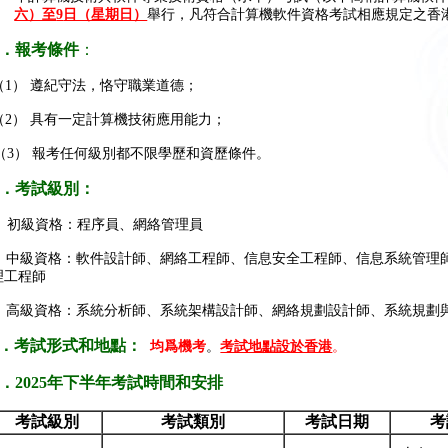
六）至
9
日（星期日）
舉行，凡符合計算機軟件資格考試相應規定之香
．報考條件
：
（1） 遵紀守法，恪守職業道德；
（2） 具有一定計算機技術應用能力；
（3） 報考任何級別都不限學歷和資歷條件。
．考試級別：
初級資格：程序員、網絡管理員
中級資格：軟件設計師、網絡工程師、信息安全工程師、信息系統管理
理工程師
高級資格：系統分析師、系統架構設計師、網絡規劃設計師、系統規劃
．考試形式和地點：
均爲機考
。
考試地點設於香港
。
．
2025
年下半年考試時間和安排
考試級別
考試類別
考試日期
考