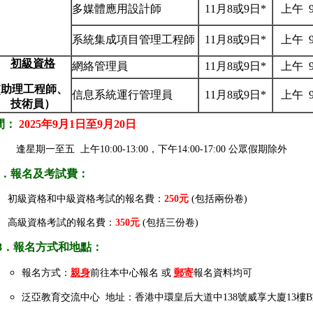
多媒體應用設計師
11月8或9日*
上午 9:
系統集成項目管理工程師
11月8或9日*
上午 9:
初級資格
網絡管理員
11月8或9日*
上午 9:
(
助理工程師、
信息系統運行管理員
11月8或9日*
上午 9:
技術員）
間：
2025
年9月1日至9月20日
逢星期一至五 上午10:00-13:00，下午14:00-17:00 公眾假期除外
．報名及考試費：
初級資格和中級資格考試的報名費：
250元
(包括兩份卷)
高級資格考試的報名費：
350元
(包括三份卷)
8
．報名方式和地點：
報名方式：
親身
前往本中心報名 或
郵寄
報名資料均可
泛亞教育交流中心 地址：香港中環皇后大道中138號威享大廈13樓