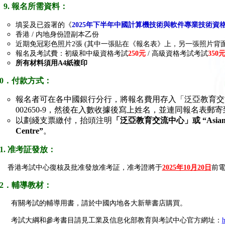
9. 報名所需資料：
填妥及已簽署的《
2025年下半年中國計算機技術與軟件專業技術資格
香港 / 内地身份證副本乙份
近期免冠彩色照片2張 (其中一張貼在《報名表》上，另一張照片背
報名及考試費：初級和中級資格考試
250元
/ 高級資格考試考試
350
所有材料須用A4紙複印
0
．付款方式：
報名者可在各中國銀行分行，將報名費用存入「泛亞教育交流中心
002650-9，然後在入數收據後寫上姓名，並連同報名表郵
以劃綫支票繳付，抬頭注明
「泛亞教育交流中心」或 “Asian Pacif
Centre”
。
11. 准考証發放：
香港考試中心復核及批准發放准考証，准考證將于
2025年10月20日
前
2
．輔導教材：
有關考試的輔導用書，請於中國內地各大新華書店購買。
考試大綱和參考書目請見工業及信息化部教育與考試中心官方網址：
h