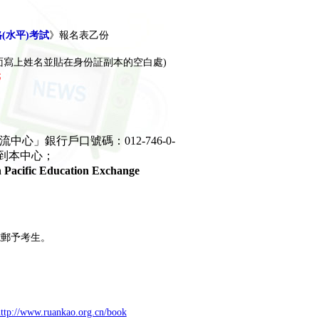
(水平)考試
》報名表乙份
面寫上姓名並貼在身份証副本的空白處)
元
」銀行戶口號碼：012-746-0-
寄到本中心；
ic Education Exchange
電郵予考生。
ttp://www.ruankao.org.cn/book