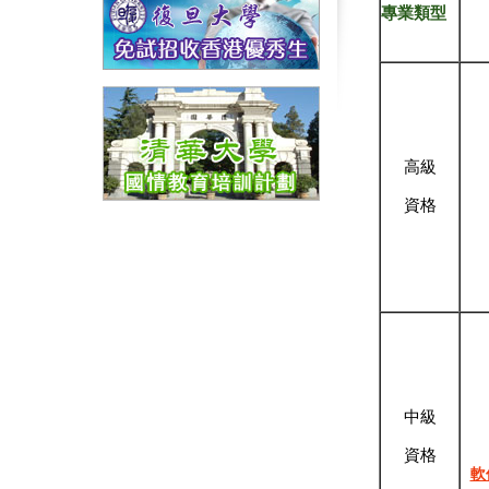
專業類型
高
級
資
格
中
級
資
格
軟