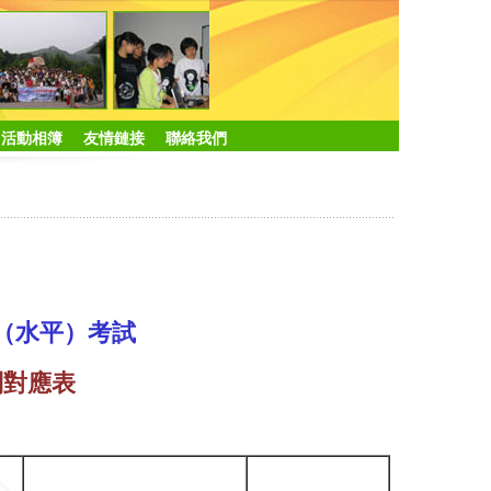
活動相簿
友情鏈接
聯絡我們
（水平）考試
別對應表