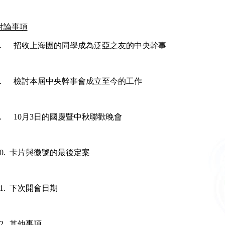
討論事項
7. 招收上海團的同學成為泛亞之友的中央幹事
8. 檢討本屆中央幹事會成立至今的工作
9. 10月3日的國慶暨中秋聯歡晚會
10. 卡片與徽號的最後定案
11. 下次開會日期
12. 其他事項