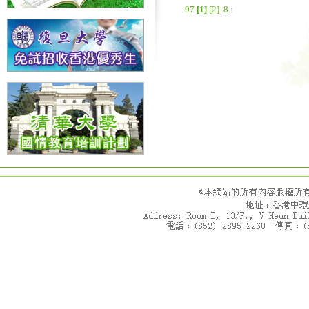
9
7
[1]
[2]
8
: